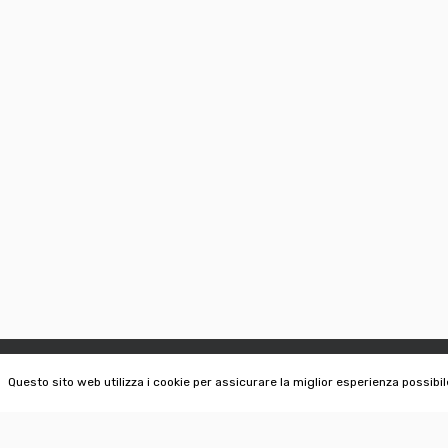
Questo sito web utilizza i cookie per assicurare la miglior esperienza possibil
AUER OTHMAR | BONSAI IN BRIXEN
INFORMATION
IT - 39040 Novacella-Varna
Privacy
Via della Pusteria 2/1
Covid 19