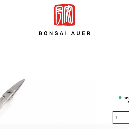
Dis
P