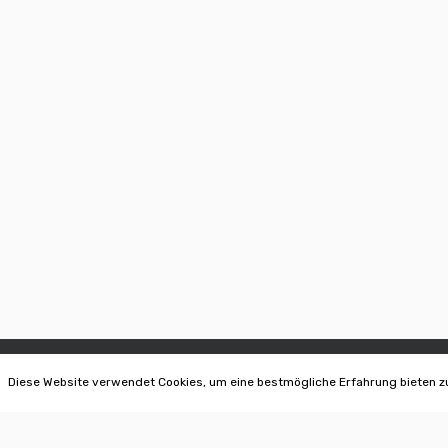
Diese Website verwendet Cookies, um eine bestmögliche Erfahrung bieten z
AUER OTHMAR | BONSAI IN BRIXEN
INFORMATION
IT - 39040 Neustift-Vahrn
Datenschutz
Pustertalerstrasse 2/1
Covid 19