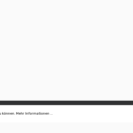
u können.
Mehr Informationen ...
EN
SHOP
Bonsaischalen
Bonsaikurse