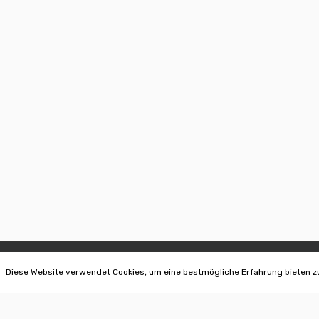
Diese Website verwendet Cookies, um eine bestmögliche Erfahrung bieten z
AUER OTHMAR | BONSAI IN BRIXEN
INFORMATION
IT - 39040 Neustift-Vahrn
Datenschutz
Pustertalerstrasse 2/1
Covid 19