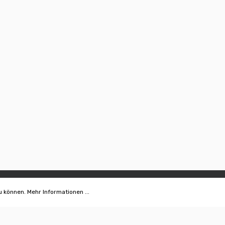
u können.
Mehr Informationen ...
EN
SHOP
Bonsaischalen
Bonsaikurse